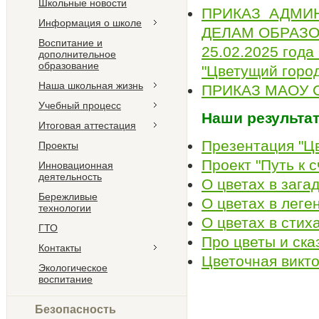
Школьные новости
ПРИКАЗ АДМИН
Информация о школе
ДЕЛАМ ОБРАЗО
Воспитание и
25.02.2025 года
дополнительное
образование
"Цветущий город
Наша школьная жизнь
ПРИКАЗ МАОУ С
Учебный процесс
Наши результа
Итоговая аттестация
Презентация "Ц
Проекты
Проект "Путь к 
Инновационная
деятельность
О цветах в зага
Бережливые
О цветах в леге
технологии
О цветах в стих
ГТО
Про цветы и ска
Контакты
Цветочная викт
Экологическое
воспитание
Безопасность