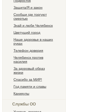
Подросток
Защита/Я и закон
Сообщи где торгуют
смертью
Знай и люби Челябинск
Цветущий город
Наше здоровье в наших
руках
Телефон доверия
Челябинск против
насилия
За здоровый образ
жизни
Спасибо за МИР!
Год памяти и славы
Каникулы
Службы ОО
Учитель-логопед