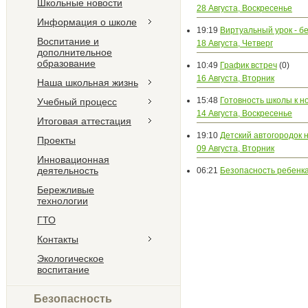
Школьные новости
28 Августа, Воскресенье
Информация о школе
19:19
Виртуальный урок - б
Воспитание и
18 Августа, Четверг
дополнительное
образование
10:49
График встреч
(0)
16 Августа, Вторник
Наша школьная жизнь
15:48
Готовность школы к н
Учебный процесс
14 Августа, Воскресенье
Итоговая аттестация
19:10
Детский автогородок 
Проекты
09 Августа, Вторник
Инновационная
деятельность
06:21
Безопасность ребенка
Бережливые
технологии
ГТО
Контакты
Экологическое
воспитание
Безопасность