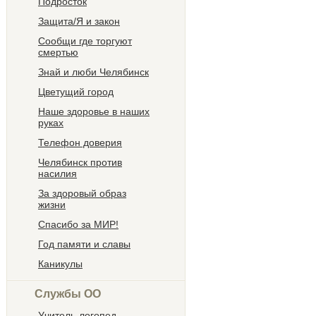
Подросток
Защита/Я и закон
Сообщи где торгуют
смертью
Знай и люби Челябинск
Цветущий город
Наше здоровье в наших
руках
Телефон доверия
Челябинск против
насилия
За здоровый образ
жизни
Спасибо за МИР!
Год памяти и славы
Каникулы
Службы ОО
Учитель-логопед