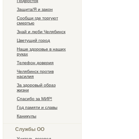
Подросток
Защита/Я и закон
Сообщи где торгуют
смертью
Знай и люби Челябинск
Цветущий город
Наше здоровье в наших
руках
Телефон доверия
Челябинск против
насилия
За здоровый образ
жизни
Спасибо за МИР!
Год памяти и славы
Каникулы
Службы ОО
Учитель-логопед