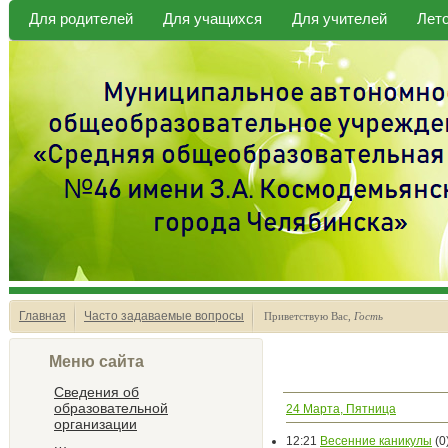
Для родителей
Для учащихся
Для учителей
Лет
Главная
Часто задаваемые вопросы
Приветствую Вас
,
Гость
Меню сайта
Сведения об
образовательной
24 Марта, Пятница
организации
12:21
Весенние каникулы
(0