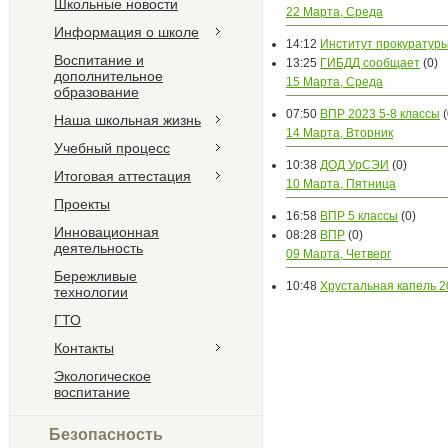
Школьные новости
22 Марта, Среда
Информация о школе
14:12
Институт прокуратуры
Воспитание и
13:25
ГИБДД сообщает
(0)
дополнительное
15 Марта, Среда
образование
07:50
ВПР 2023 5-8 классы
(
Наша школьная жизнь
14 Марта, Вторник
Учебный процесс
10:38
ДОД УрСЭИ
(0)
Итоговая аттестация
10 Марта, Пятница
Проекты
16:58
ВПР 5 классы
(0)
Инновационная
08:28
ВПР
(0)
деятельность
09 Марта, Четверг
Бережливые
10:48
Хрустальная капель 2
технологии
ГТО
Контакты
Экологическое
воспитание
Безопасность