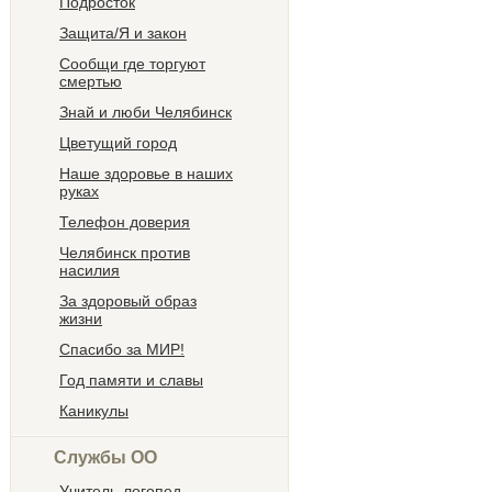
Подросток
Защита/Я и закон
Сообщи где торгуют
смертью
Знай и люби Челябинск
Цветущий город
Наше здоровье в наших
руках
Телефон доверия
Челябинск против
насилия
За здоровый образ
жизни
Спасибо за МИР!
Год памяти и славы
Каникулы
Службы ОО
Учитель-логопед