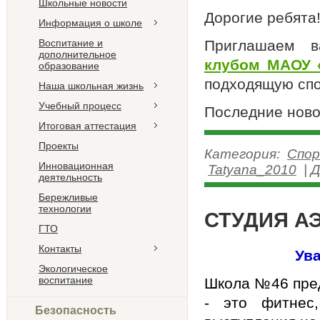
Школьные новости
Дорогие ребята
Информация о школе
Воспитание и
Приглашаем 
дополнительное
клубом МАОУ 
образование
подходящую сп
Наша школьная жизнь
Учебный процесс
Последние ново
Итоговая аттестация
Проекты
Категория:
Спор
Инновационная
Tatyana_2010
|
Д
деятельность
Бережливые
технологии
СТУДИЯ А
ГТО
Контакты
Ув
Экологическое
воспитание
Школа №46 пре
- это фитнес,
Безопасность