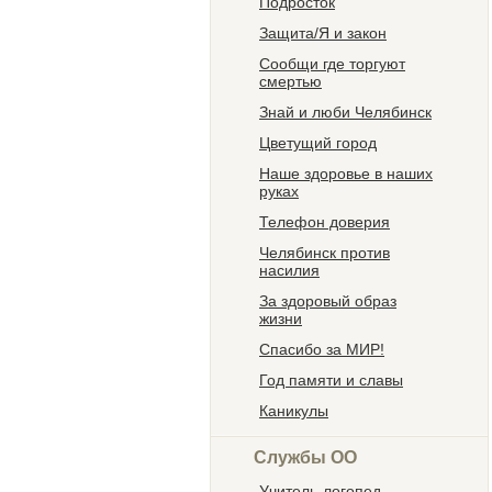
Подросток
Защита/Я и закон
Сообщи где торгуют
смертью
Знай и люби Челябинск
Цветущий город
Наше здоровье в наших
руках
Телефон доверия
Челябинск против
насилия
За здоровый образ
жизни
Спасибо за МИР!
Год памяти и славы
Каникулы
Службы ОО
Учитель-логопед