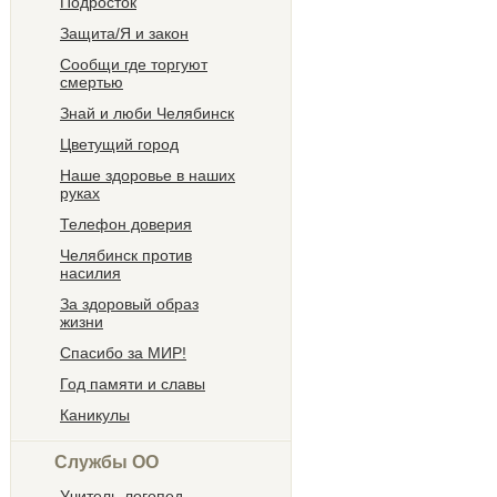
Подросток
Защита/Я и закон
Сообщи где торгуют
смертью
Знай и люби Челябинск
Цветущий город
Наше здоровье в наших
руках
Телефон доверия
Челябинск против
насилия
За здоровый образ
жизни
Спасибо за МИР!
Год памяти и славы
Каникулы
Службы ОО
Учитель-логопед