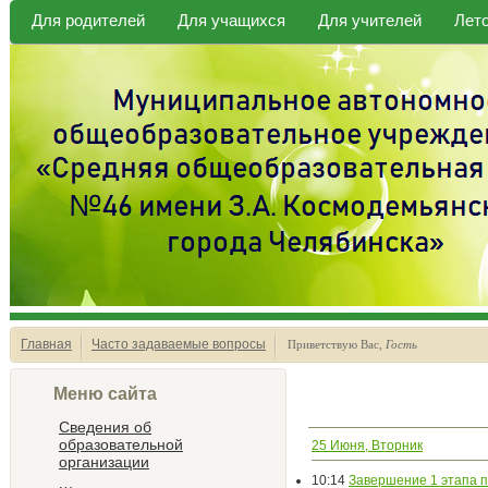
Для родителей
Для учащихся
Для учителей
Лет
Главная
Часто задаваемые вопросы
Приветствую Вас
,
Гость
Меню сайта
Сведения об
образовательной
25 Июня, Вторник
организации
10:14
Завершение 1 этапа п