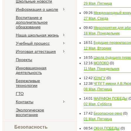
Школьные новости
29 Мая, Пятница
Информация о школе
09:26
Международный конк
Воспитание и
27 Мая, Среда
дополнительное
образование
09:40
Мероприятия для аби
18 Мая, Понедельник
Наша школьная жизнь
18:51
Будущие первоклассн
Учебный процесс
12 Мая, Вторник
Итоговая аттестация
16:55
Школа будущего перв
Проекты
12:16
МОЛОКО
(0)
Инновационная
11 Мая, Понедельник
деятельность
12:42
ЮУрГУ
(0)
Бережливые
12:38
ЧГПГТ имени А.В.Яко
технологии
08 Мая, Пятница
ГТО
14:01
МАРАФОН ПОБЕДЫ
(
Контакты
02 Мая, Суббота
Экологическое
17:42
Безопасное окно
(0)
воспитание
01 Мая, Пятница
Безопасность
08:54
ОКНА ПОБЕДЫ
(0)