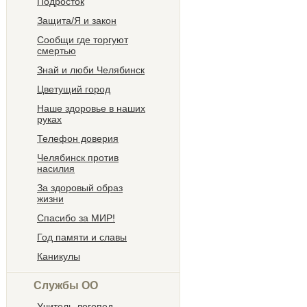
Подросток
Защита/Я и закон
Сообщи где торгуют
смертью
Знай и люби Челябинск
Цветущий город
Наше здоровье в наших
руках
Телефон доверия
Челябинск против
насилия
За здоровый образ
жизни
Спасибо за МИР!
Год памяти и славы
Каникулы
Службы ОО
Учитель-логопед