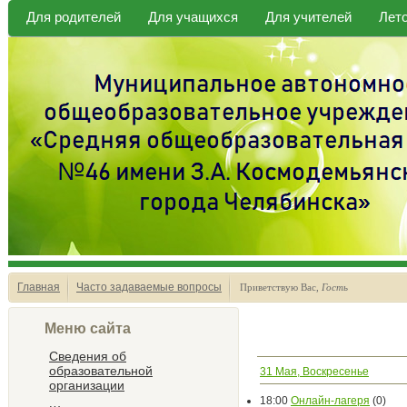
Для родителей
Для учащихся
Для учителей
Лет
Главная
Часто задаваемые вопросы
Приветствую Вас
,
Гость
Меню сайта
Сведения об
образовательной
31 Мая, Воскресенье
организации
18:00
Онлайн-лагеря
(0)