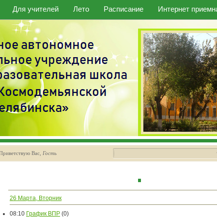
Для учителей
Лето
Расписание
Интернет приемн
Приветствую Вас
,
Гость
26 Марта, Вторник
08:10
График ВПР
(0)