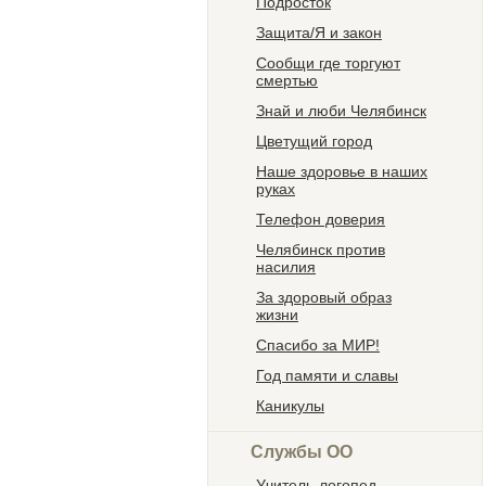
Подросток
Защита/Я и закон
Сообщи где торгуют
смертью
Знай и люби Челябинск
Цветущий город
Наше здоровье в наших
руках
Телефон доверия
Челябинск против
насилия
За здоровый образ
жизни
Спасибо за МИР!
Год памяти и славы
Каникулы
Службы ОО
Учитель-логопед