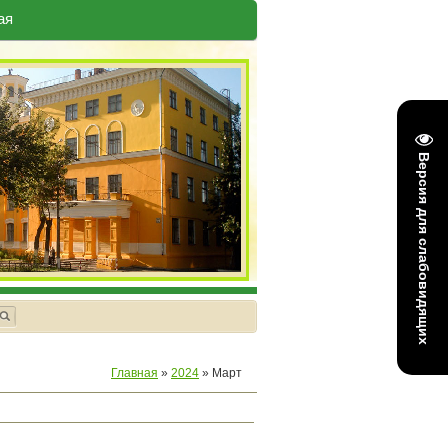
ая
Версия для слабовидящих
Главная
»
2024
»
Март