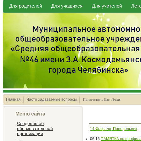
Для родителей
Для учащихся
Для учителей
Лет
Главная
Часто задаваемые вопросы
Приветствую Вас
,
Гость
Меню сайта
Сведения об
образовательной
14 Февраля, Понедельник
организации
06:16
ПАМЯТКА по профилак