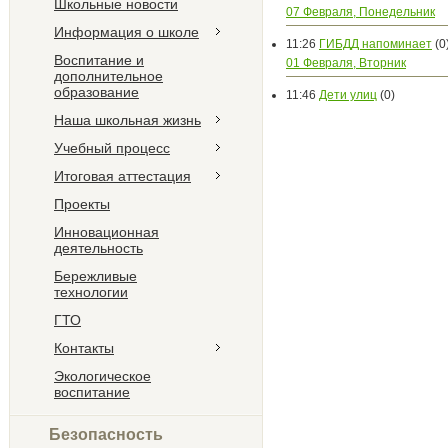
Школьные новости
07 Февраля, Понедельник
Информация о школе
11:26
ГИБДД напоминает
(0
Воспитание и
01 Февраля, Вторник
дополнительное
образование
11:46
Дети улиц
(0)
Наша школьная жизнь
Учебный процесс
Итоговая аттестация
Проекты
Инновационная
деятельность
Бережливые
технологии
ГТО
Контакты
Экологическое
воспитание
Безопасность