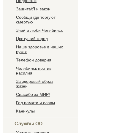
Подросток
Защита/Я и закон
Сообщи где торгуют
смертью
Знай и люби Челябинск
Цветущий город
Наше здоровье в наших
руках
Телефон доверия
Челябинск против
насилия
За здоровый образ
жизни
Спасибо за МИР!
Год памяти и славы
Каникулы
Службы ОО
Учитель-логопед