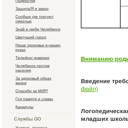
Подросток
Защита/Я и закон
Сообщи где торгуют
смертью
Знай и люби Челябинск
Цветущий город
Наше здоровье в наших
руках
Вниманию роди
Телефон доверия
Челябинск против
насилия
За здоровый образ
Введение треб
жизни
файл)
Спасибо за МИР!
Год памяти и славы
Каникулы
Логопедическа
младших школ
Службы ОО
Учитель-логопед