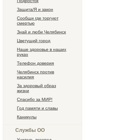
Подросток
Защита/Я и закон
Сообщи где торгуют
смертью
Знай и люби Челябинск
Цветущий город
Наше здоровье в наших
руках
Телефон доверия
Челябинск против
насилия
За здоровый образ
жизни
Спасибо за МИР!
Год памяти и славы
Каникулы
Службы ОО
Учитель-логопед