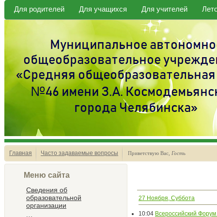
Для родителей
Для учащихся
Для учителей
Лет
Главная
Часто задаваемые вопросы
Приветствую Вас
,
Гость
Меню сайта
Сведения об
образовательной
27 Ноября, Суббота
организации
10:04
Всероссийский Фору