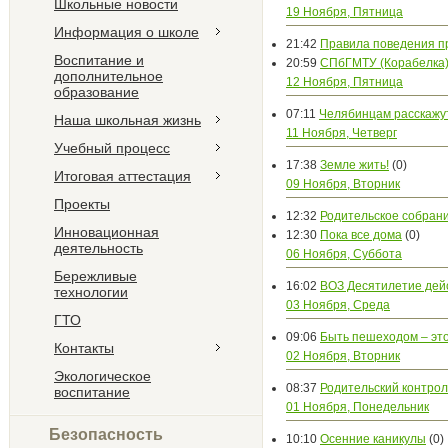
Школьные новости
19 Ноября, Пятница
Информация о школе
21:42
Правила поведения п
Воспитание и
20:59
СПбГМТУ (Корабелка)
дополнительное
12 Ноября, Пятница
образование
07:11
Челябинцам расскажут
Наша школьная жизнь
11 Ноября, Четверг
Учебный процесс
17:38
Земле жить!
(0)
Итоговая аттестация
09 Ноября, Вторник
Проекты
12:32
Родительское собран
Инновационная
12:30
Пока все дома
(0)
деятельность
06 Ноября, Суббота
Бережливые
16:02
ВОЗ Десятилетие дей
технологии
03 Ноября, Среда
ГТО
09:06
Быть пешеходом – это
Контакты
02 Ноября, Вторник
Экологическое
08:37
Родительский контрол
воспитание
01 Ноября, Понедельник
Безопасность
10:10
Осенние каникулы
(0)