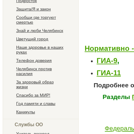
Подросток
Защита/Я и закон
Сообщи где торгуют
смертью
Знай и люби Челябинск
Цветущий город
Нормативно -
Наше здоровье в наших
руках
ГИА-9
,
Телефон доверия
Челябинск против
ГИА-11
насилия
За здоровый образ
Подробнее о
жизни
Спасибо за МИР!
Разделы
Год памяти и славы
Каникулы
Службы ОО
Федераль
Учитель-логопед