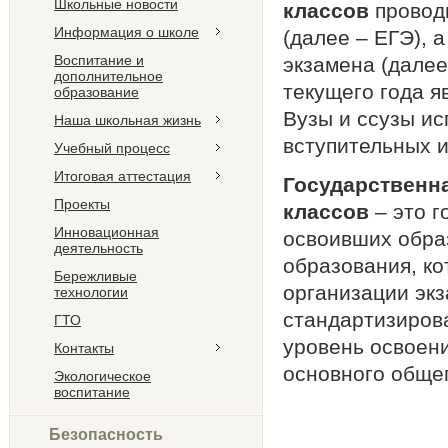
Школьные новости
классов
проводи
Информация о школе
(далее – ЕГЭ), 
Воспитание и
экзамена (далее
дополнительное
текущего года я
образование
Вузы и ссузы ис
Наша школьная жизнь
вступительных 
Учебный процесс
Итоговая аттестация
Государственна
Проекты
классов
– это г
Инновационная
освоивших обра
деятельность
образования, к
Бережливые
организации эк
технологии
стандартизиров
ГТО
уровень освоен
Контакты
основного обще
Экологическое
воспитание
Безопасность