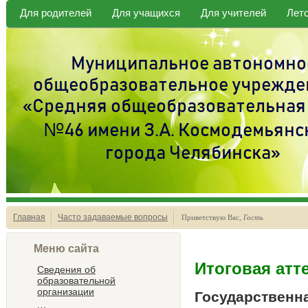
Для родителей
Для учащихся
Для учителей
Лет
Главная
Часто задаваемые вопросы
Приветствую Вас
,
Гость
Меню сайта
Итоговая атт
Сведения об
образовательной
организации
Государственна