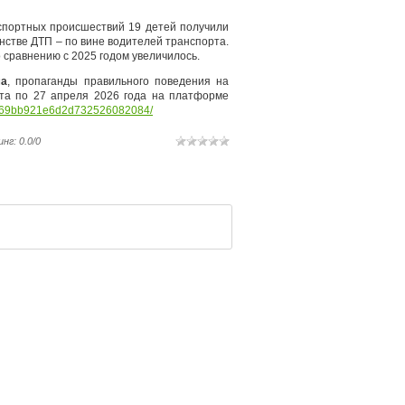
нспортных происшествий 19 детей получили
нстве ДТП – по вине водителей транспорта.
сравнению с 2025 годом увеличилось.
ма
, пропаганды правильного поведения на
рта по 27 апреля 2026 года на платформе
u/u/69bb921e6d2d732526082084/
инг
:
0.0
/
0