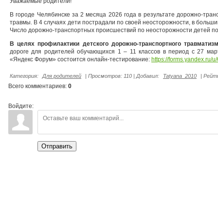
Уважаемые родители!
В городе Челябинске за 2 месяца 2026 года в результате дорожно-тра
травмы. В 4 случаях дети пострадали по своей неосторожности, в больши
Число дорожно-транспортных происшествий по неосторожности детей по 
В целях профилактики детского дорожно-транспортного травматиз
дороге для родителей обучающихся 1 – 11 классов в период с 27 ма
«Яндекс Форум» состоится онлайн-тестирование:
https://forms.yandex.r
Категория
:
Для родителей
|
Просмотров
:
110
|
Добавил
:
Tatyana_2010
|
Рейт
Всего комментариев
:
0
Войдите:
Отправить