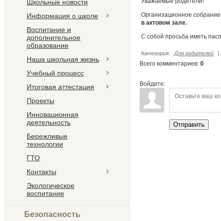
Уважаемые родители!
Школьные новости
Организационное собрание 
Информация о школе
в актовом зале.
Воспитание и
С собой просьба иметь паспо
дополнительное
образование
Категория
:
Для родителей
|
Наша школьная жизнь
Всего комментариев
:
0
Учебный процесс
Войдите:
Итоговая аттестация
Проекты
Инновационная
деятельность
Отправить
Бережливые
технологии
ГТО
Контакты
Экологическое
воспитание
Безопасность