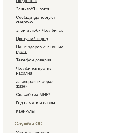
Подросток
Защита/Я и закон
Сообщи где торгуют
смертью
Знай и люби Челябинск
Цветущий город
Наше здоровье в наших
руках
Телефон доверия
Челябинск против
насилия
За здоровый образ
жизни
Спасибо за МИР!
Год памяти и славы
Каникулы
Службы ОО
Учитель-логопед