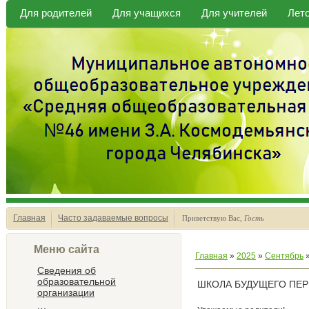
Для родителей
Для учащихся
Для учителей
Лет
Главная
Часто задаваемые вопросы
Приветствую Вас
,
Гость
Меню сайта
Главная
»
2025
»
Сентябрь
Сведения об
образовательной
ШКОЛА БУДУЩЕГО ПЕ
организации